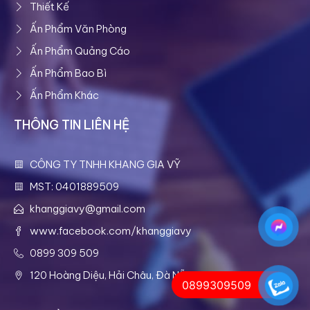
Thiết Kế
Ấn Phẩm Văn Phòng
Ấn Phẩm Quảng Cáo
Ấn Phẩm Bao Bì
Ấn Phẩm Khác
THÔNG TIN LIÊN HỆ
CÔNG TY TNHH KHANG GIA VỸ
MST: 0401889509
khanggiavy@gmail.com
www.facebook.com/khanggiavy
0899 309 509
120 Hoàng Diệu, Hải Châu, Đà Nẵng
0899309509