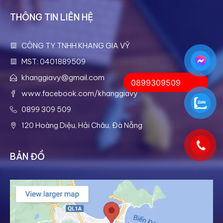
THÔNG TIN LIÊN HỆ
CÔNG TY TNHH KHANG GIA VỸ
MST: 0401889509
khanggiavy@gmail.com
0899309509
www.facebook.com/khanggiavy
0899 309 509
120 Hoàng Diệu, Hải Châu, Đà Nẵng
BẢN ĐỒ