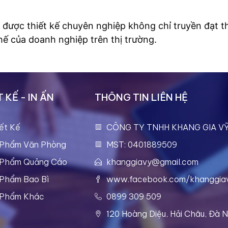
.
 được thiết kế chuyên nghiệp không chỉ truyền đạt t
hế của doanh nghiệp trên thị trường.
 KẾ - IN ẤN
THÔNG TIN LIÊN HỆ
ết Kế
CÔNG TY TNHH KHANG GIA V
 Phẩm Văn Phòng
MST: 0401889509
 Phẩm Quảng Cáo
khanggiavy@gmail.com
 Phẩm Bao Bì
www.facebook.com/khanggia
 Phẩm Khác
0899 309 509
120 Hoàng Diệu, Hải Châu, Đà 