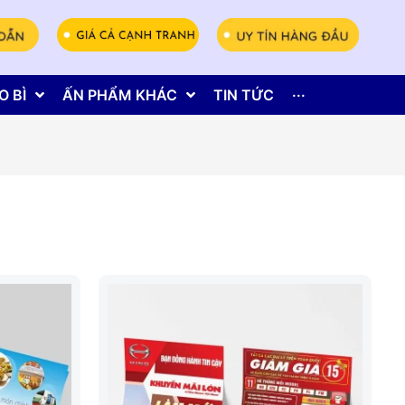
O BÌ
ẤN PHẨM KHÁC
TIN TỨC
···