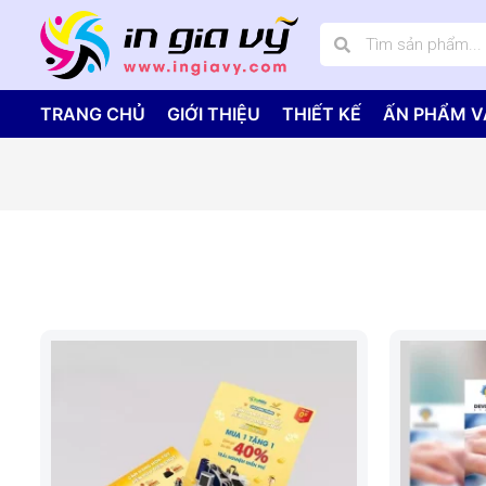
TRANG CHỦ
GIỚI THIỆU
THIẾT KẾ
ẤN PHẨM V