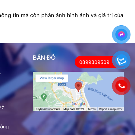
hông tin mà còn phản ánh hình ảnh và giá trị của
BẢN ĐỒ
0899309509
Ỹ
vy
Nẵng