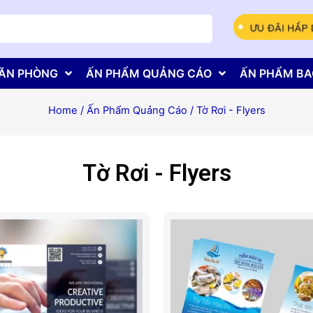
ĂN PHÒNG
ẤN PHẨM QUẢNG CÁO
ẤN PHẨM BA
Home
/
Ấn Phẩm Quảng Cáo
/ Tờ Rơi - Flyers
Tờ Rơi - Flyers