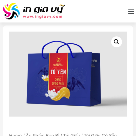
Home
/
Ấn Phẩm Bao Bì
/
Túi Giấy
/ Túi Giấy Có Sẵn