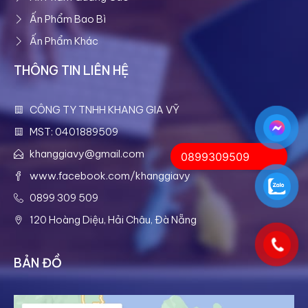
Ấn Phẩm Bao Bì
Ấn Phẩm Khác
THÔNG TIN LIÊN HỆ
CÔNG TY TNHH KHANG GIA VỸ
MST: 0401889509
khanggiavy@gmail.com
0899309509
www.facebook.com/khanggiavy
0899 309 509
120 Hoàng Diệu, Hải Châu, Đà Nẵng
BẢN ĐỒ