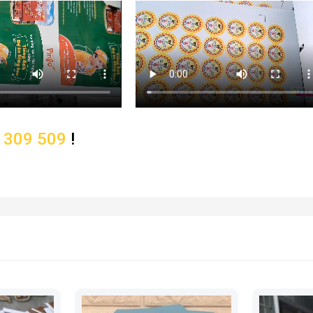
 309 509
!