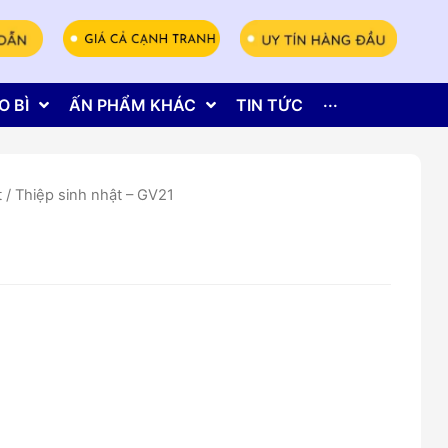
O BÌ
ẤN PHẨM KHÁC
TIN TỨC
···
t
/ Thiệp sinh nhật – GV21