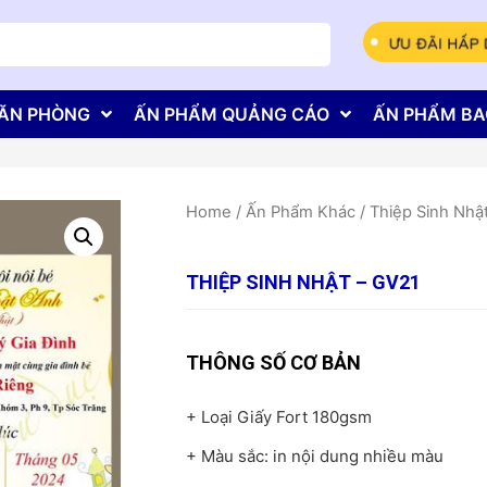
ĂN PHÒNG
ẤN PHẨM QUẢNG CÁO
ẤN PHẨM BA
Home
/
Ấn Phẩm Khác
/
Thiệp Sinh Nhậ
THIỆP SINH NHẬT – GV21
THÔNG SỐ CƠ BẢN
+ Loại Giấy Fort 180gsm
+ Màu sắc: in nội dung nhiều màu