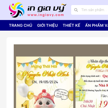
TRANG CHỦ
GIỚI THIỆU
THIẾT KẾ
ẤN PHẨM V