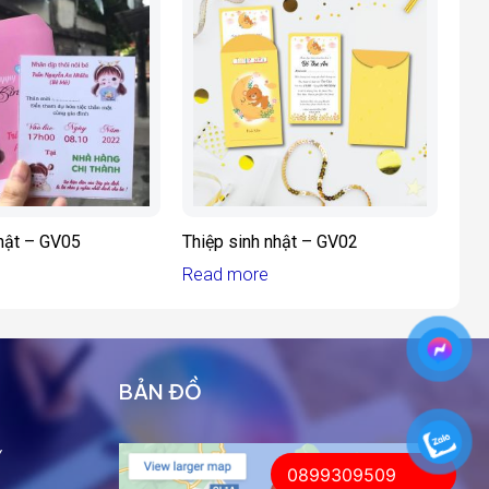
nhật – GV05
Thiệp sinh nhật – GV02
Read more
BẢN ĐỒ
Ỹ
0899309509