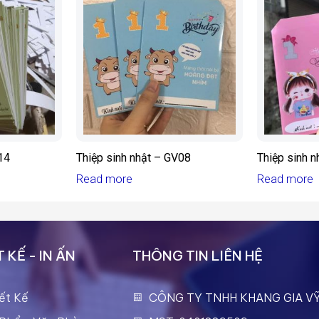
14
Thiệp sinh nhật – GV08
Thiệp sinh 
Read more
Read more
 KẾ - IN ẤN
THÔNG TIN LIÊN HỆ
ết Kế
CÔNG TY TNHH KHANG GIA V