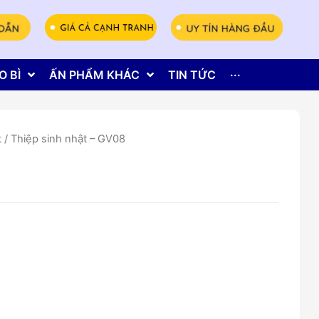
O BÌ
ẤN PHẨM KHÁC
TIN TỨC
···
t
/ Thiệp sinh nhật – GV08