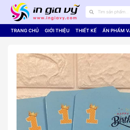
TRANG CHỦ
GIỚI THIỆU
THIẾT KẾ
ẤN PHẨM V