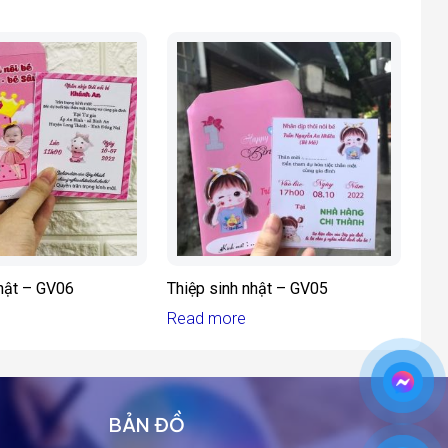
nhật – GV06
Thiệp sinh nhật – GV05
Read more
BẢN ĐỒ