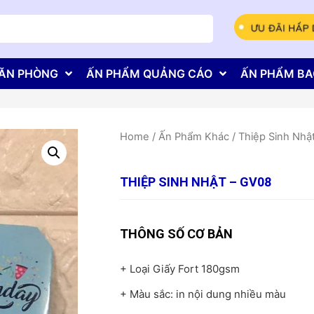
ĂN PHÒNG
ẤN PHẨM QUẢNG CÁO
ẤN PHẨM BA
Home
/
Ấn Phẩm Khác
/
Thiệp Sinh Nhậ
THIỆP SINH NHẬT – GV08
THÔNG SỐ CƠ BẢN
+ Loại Giấy Fort 180gsm
+ Màu sắc: in nội dung nhiều màu