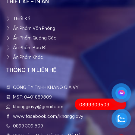
THIẾT KẾ - IN ẤN
Thiết Kế
Ấn Phẩm Văn Phòng
Ấn Phẩm Quảng Cáo
Ấn Phẩm Bao Bì
Ấn Phẩm Khác
THÔNG TIN LIÊN HỆ
CÔNG TY TNHH KHANG GIA VỸ
MST: 0401889509
0899309509
khanggiavy@gmail.com
www.facebook.com/khanggiavy
0899 309 509