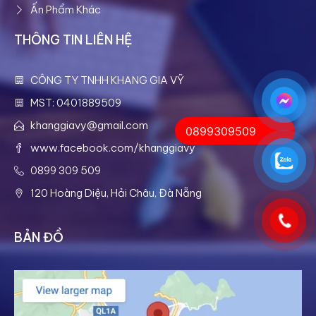
Ấn Phẩm Khác
THÔNG TIN LIÊN HỆ
CÔNG TY TNHH KHANG GIA VỸ
MST: 0401889509
khanggiavy@gmail.com
0899309509
www.facebook.com/khanggiavy
0899 309 509
120 Hoàng Diệu, Hải Châu, Đà Nẵng
BẢN ĐỒ