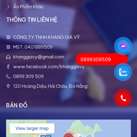
Ấn Phẩm Khác
THÔNG TIN LIÊN HỆ
CÔNG TY TNHH KHANG GIA VỸ
MST: 0401889509
khanggiavy@gmail.com
0899309509
www.facebook.com/khanggiavy
0899 309 509
120 Hoàng Diệu, Hải Châu, Đà Nẵng
BẢN ĐỒ