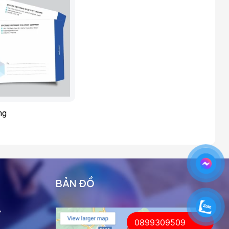
ng
BẢN ĐỒ
Ỹ
0899309509