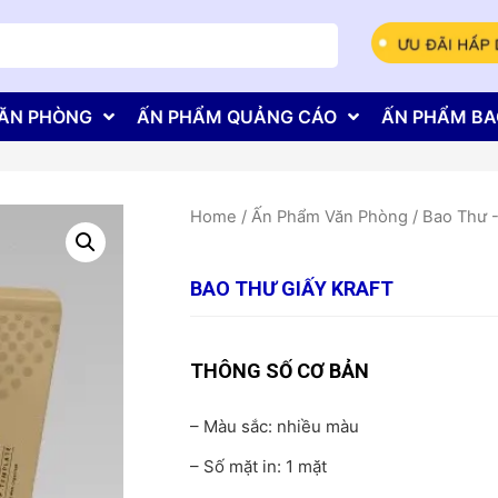
ĂN PHÒNG
ẤN PHẨM QUẢNG CÁO
ẤN PHẨM BA
Home
/
Ấn Phẩm Văn Phòng
/
Bao Thư 
BAO THƯ GIẤY KRAFT
THÔNG SỐ CƠ BẢN
– Màu sắc: nhiều màu
– Số mặt in: 1 mặt