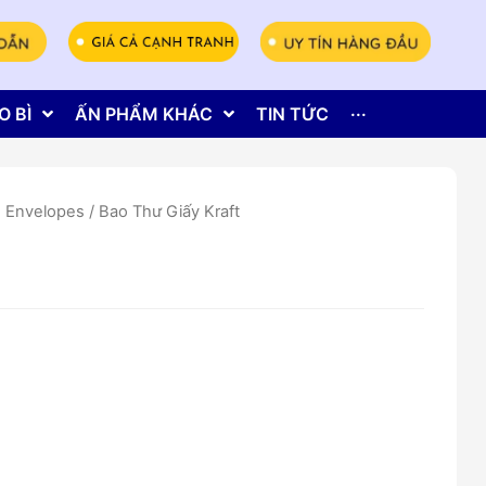
O BÌ
ẤN PHẨM KHÁC
TIN TỨC
···
- Envelopes
/ Bao Thư Giấy Kraft