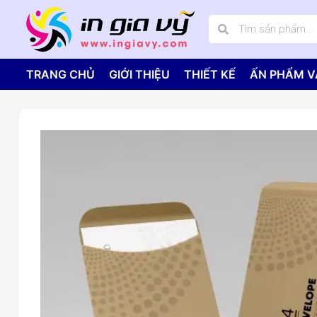
TRANG CHỦ
GIỚI THIỆU
THIẾT KẾ
ẤN PHẨM V